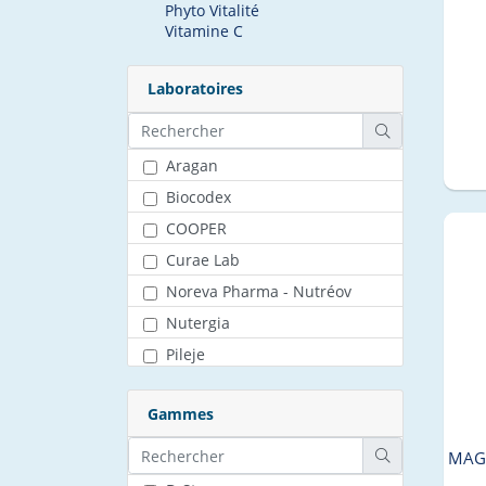
Phyto Vitalité
Vitamine C
Laboratoires
Aragan
Biocodex
COOPER
Curae Lab
Noreva Pharma - Nutréov
Nutergia
Pileje
URGO HEATHCARE / OTC /
MEDICAL
Gammes
totum
MAG 