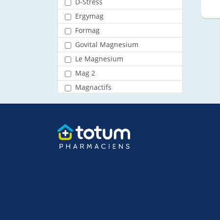
D-Stress
Ergymag
Formag
Govital Magnesium
Le Magnesium
Mag 2
Magnactifs
Magnecontrol
Melioran
Thalamag