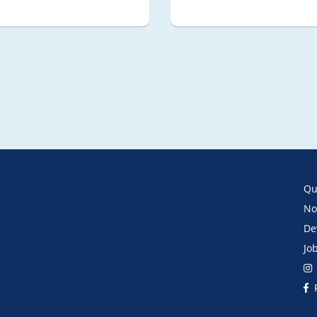
Qu
No
De
Jo
F