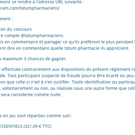
oivent se rendre à l'adresse URL suivante :
agram.com/totumpharmaciens/
ivent :
tion du concours
otre compte @totumpharmaciens
is en commentaire et partager ce qu'ils préfèrent le plus pendant 
vent dire en commentaire quelle totum pharmacie ils apprécient.
au maximum 3 chances de gagner.
n effectuée contrairement aux dispositions du présent règlement r
lide. Tout participant suspecté de fraude pourra être écarté du jeu
ans que celle-ci n'ait à s'en justifier. Toute identification ou partici
le, volontairement ou non, ou réalisée sous une autre forme que cel
 sera considérée comme nulle.
s en jeu sont réparties comme suit :
 ESSENTIELS (321,09 € TTC)