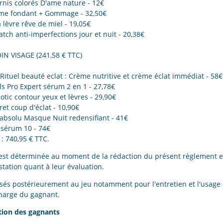
ernis colorés D'ame nature - 12€
ume fondant + Gommage - 32,50€
 lèvre rêve de miel - 19,05€
tch anti-imperfections jour et nuit - 20,38€
OIN VISAGE (241,58 € TTC)
 Rituel beauté eclat : Crème nutritive et crème éclat immédiat - 58€
cils Pro Expert sérum 2 en 1 - 27,78€
Biotic contour yeux et lèvres - 29,90€
ret coup d'éclat - 10,90€
 absolu Masque Nuit redensifiant - 41€
 sérum 10 - 74€
 : 740,95 € TTC.
 est déterminée au moment de la rédaction du présent règlement et
station quant à leur évaluation.
osés postérieurement au jeu notamment pour l'entretien et l'usage 
charge du gagnant.
ation des gagnants