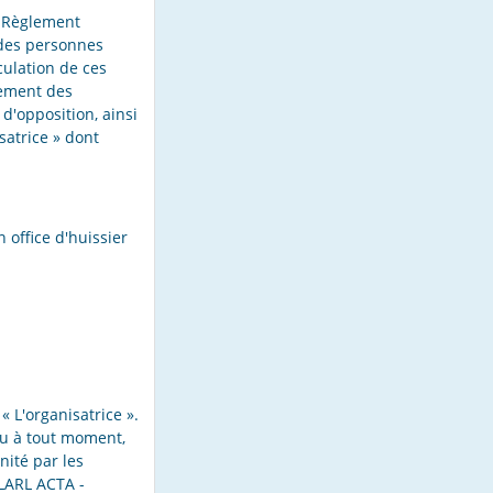
u Règlement
 des personnes
culation de ces
acement des
 d'opposition, ainsi
satrice » dont
 office d'huissier
« L'organisatrice ».
jeu à tout moment,
ité par les
ELARL ACTA -