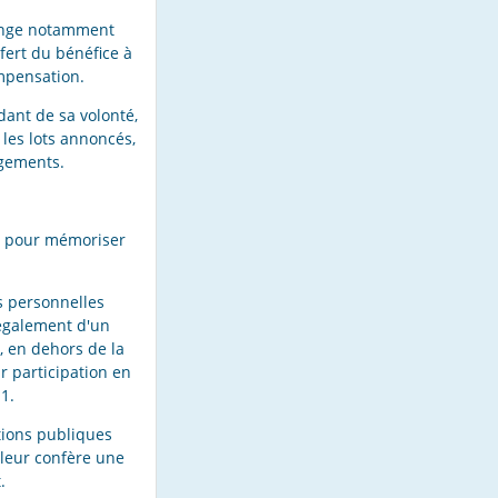
hange notamment
fert du bénéfice à
mpensation.
dant de sa volonté,
les lots annoncés,
ngements.
 » pour mémoriser
s personnelles
 également d'un
, en dehors de la
ur participation en
 1.
ations publiques
 leur confère une
.