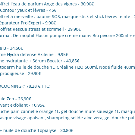
offret l'eau de parfum Ange des vignes - 30,90€
 Contour yeux et lèvres - 45€
ffret à merveille : baume SOS, masque stick et stick lèvres teinté -
Réparateur Pro'Expert - 9,90€
ffret Rescue stress et sommeil - 29,90€
arma : Dermophil Flacon pompe crème mains Bio pivoine 200ml + é
 B - 34,50€
me Hydra défense Akileïne - 9,95€
me hydratante + Sérum Booster - 40,85€
toderm huile de douche 1L, Créaline H2O 500ml, Nodé fluide 400ml
 prodigieuse - 29,90€
COCOONING (178,28 € TTC)
ule Zen - 26,90€
lavant exfoliant - 10,95€
uche pain cannelle orange 1L, gel douche mûre sauvage 1L, masqu
asque visage apaisant, shampoing solide aloe vera, gel douche pai
+ huile de douche Topialyse - 30,80€