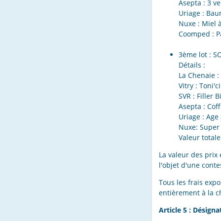
Asepta : 3 v
Uriage : Ba
Nuxe : Miel à
Coomped : Pa
3ème lot : S
Détails :
La Chenaie :
Vitry : Toni'
SVR : Filler 
Asepta : Coff
Uriage : Age
Nuxe: Super
Valeur totale
La valeur des prix
l'objet d'une conte
Tous les frais exp
entièrement à la 
Article 5 : Désign