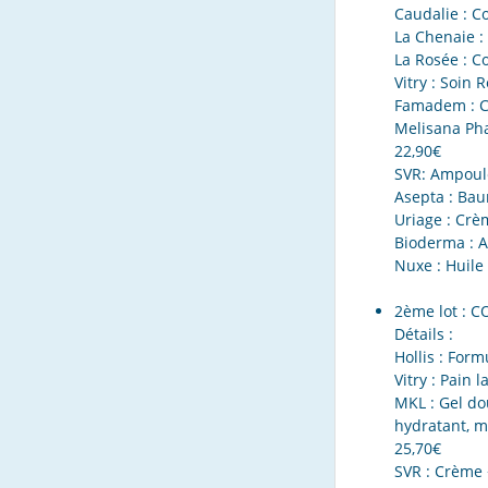
Caudalie : C
La Chenaie :
La Rosée : Co
Vitry : Soin 
Famadem : Co
Melisana Ph
22,90€
SVR: Ampoule
Asepta : Bau
Uriage : Crè
Bioderma : A
Nuxe : Huile
2ème lot : 
Détails :
Hollis : Form
Vitry : Pain 
MKL : Gel do
hydratant, m
25,70€
SVR : Crème 