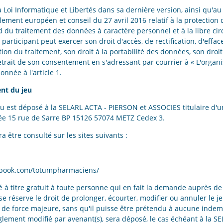
Loi Informatique et Libertés dans sa dernière version, ainsi qu'a
ement européen et conseil du 27 avril 2016 relatif à la protection
d du traitement des données à caractère personnel et à la libre cir
participant peut exercer son droit d'accès, de rectification, d'eff
ion du traitement, son droit à la portabilité des données, son droit
etrait de son consentement en s'adressant par courrier à « L'organi
onnée à l'article 1.
ent du jeu
u est déposé à la SELARL ACTA - PIERSON et ASSOCIES titulaire d'un
iée 15 rue de Sarre BP 15126 57074 METZ Cedex 3.
 être consulté sur les sites suivants :
ebook.com/totumpharmaciens/
é à titre gratuit à toute personne qui en fait la demande auprès de 
 se réserve le droit de prolonger, écourter, modifier ou annuler le 
e force majeure, sans qu'il puisse être prétendu à aucune indemn
èglement modifié par avenant(s), sera déposé, le cas échéant à la S