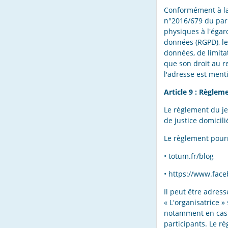
Conformément à la 
n°2016/679 du parl
physiques à l'égar
données (RGPD), le 
données, de limitat
que son droit au r
l'adresse est menti
Article 9 : Règlem
Le règlement du je
de justice domicil
Le règlement pourra
• totum.fr/blog
• https://www.fac
Il peut être adress
« L'organisatrice »
notamment en cas d
participants. Le r