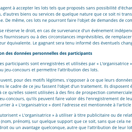
agent à accepter les lots tels que proposés sans possibilité d'éc
, d'autres biens ou services de quelque nature que ce soit ni trans
e. De même, ces lots ne pourront faire l'objet de demandes de co
» se réserve le droit, en cas de survenance d'un événement indépen
s fournisseurs ou à des circonstances imprévisibles, de remplacer 
leur équivalente. Le gagnant sera tenu informé des éventuels cha
ation des données personnelles des participants
es participants sont enregistrées et utilisées par « L'organisatrice
au jeu-concours et permettre l'attribution des lots.
euvent, pour des motifs légitimes, s'opposer à ce que leurs donnée
le cadre de ce jeu fassent l'objet d'un traitement. Ils disposent
à ce qu'elles soient utilisées à des fins de prospection commerciale
jeu-concours, qu'ils peuvent faire valoir dès l'enregistrement de le
rrier à « L'organisatrice » dont l'adresse est mentionnée à l'article
utorisent « L'organisatrice » à utiliser à titre publicitaire ou de rel
(nom, prénom), sur quelque support que ce soit, sans que cela ne
roit ou un avantage quelconque, autre que l'attribution de leur lot