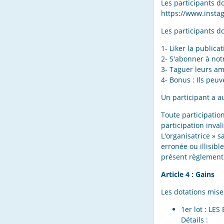
Les participants d
https://www.inst
Les participants do
1- Liker la publica
2- S'abonner à n
3- Taguer leurs am
4- Bonus : Ils peu
Un participant a 
Toute participatio
participation inva
L'organisatrice » s
erronée ou illisib
présent règlement
Article 4 : Gains
Les dotations mise
1er lot : LES
Détails :