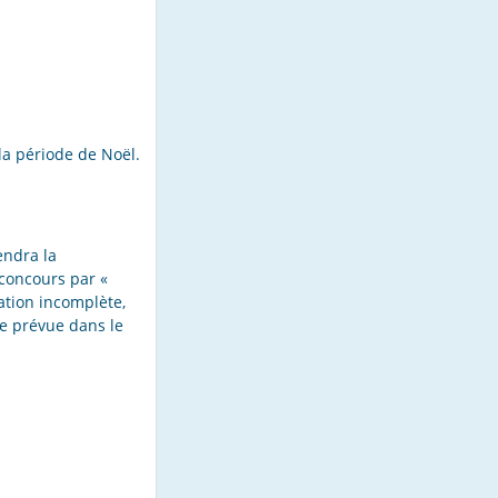
la période de Noël.
endra la
-concours par «
pation incomplète,
le prévue dans le