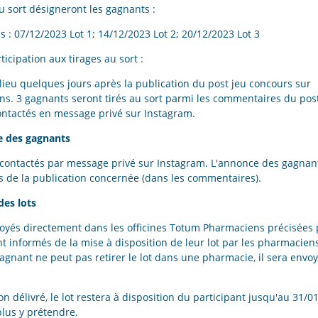
au sort désigneront les gagnants :
s : 07/12/2023 Lot 1; 14/12/2023 Lot 2; 20/12/2023 Lot 3
ticipation aux tirages au sort :
a lieu quelques jours après la publication du post jeu concours sur
 3 gagnants seront tirés au sort parmi les commentaires du post. 
ontactés en message privé sur Instagram.
ce des gagnants
contactés par message privé sur Instagram. L'annonce des gagnant
s de la publication concernée (dans les commentaires).
des lots
voyés directement dans les officines Totum Pharmaciens précisées 
t informés de la mise à disposition de leur lot par les pharmaciens
gagnant ne peut pas retirer le lot dans une pharmacie, il sera envo
n délivré, le lot restera à disposition du participant jusqu'au 31/0
plus y prétendre.