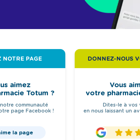
Z NOTRE PAGE
DONNEZ-NOUS V
us aimez
Vous ai
armacie Totum ?
votre pharmaci
 notre communauté
Dites-le à vos 
otre page Facebook !
en nous laissant un av
aime la page