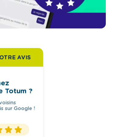
OTRE AVIS
mez
e Totum ?
voisins
is sur Google !