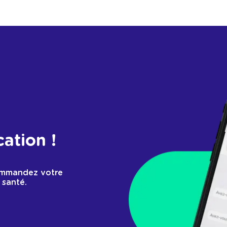
cation !
ommandez votre
 santé.