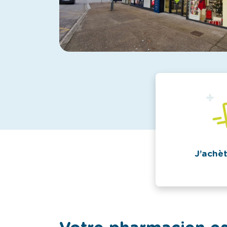
J’achè