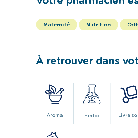
Votre pharmacien est
Maternité
Nutrition
Ort
À retrouver dans vo
Aroma
Livrais
Herbo