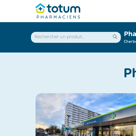
Pha
Cherb
P