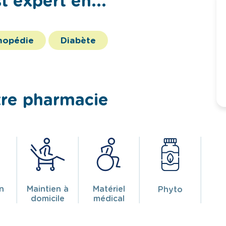
 expert en...
hopédie
Diabète
tre pharmacie
on
Maintien à
Matériel
Phyto
domicile
médical