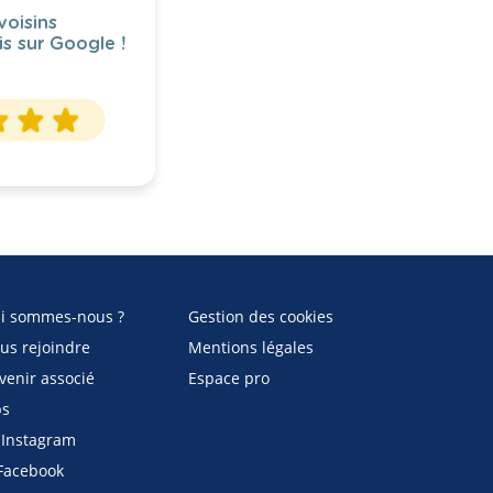
voisins
is sur Google !
i sommes-nous ?
Gestion des cookies
us rejoindre
Mentions légales
venir associé
Espace pro
bs
Instagram
acebook