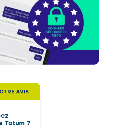
OTRE AVIS
mez
e Totum ?