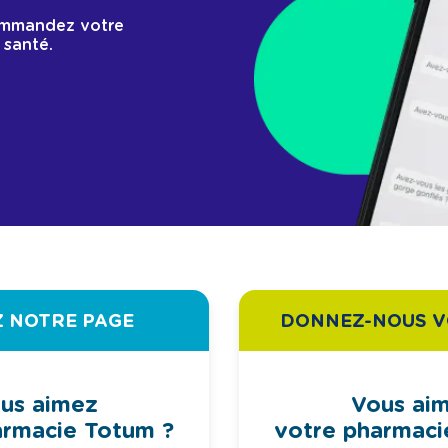
ommandez votre
 santé.
Z NOTRE PAGE
DONNEZ-NOUS V
us aimez
Vous ai
armacie Totum ?
votre pharmaci