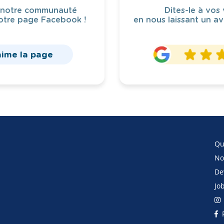
 notre communauté
Dites-le à vos 
otre page Facebook !
en nous laissant un av
aime la page
Qu
No
De
Jo
F