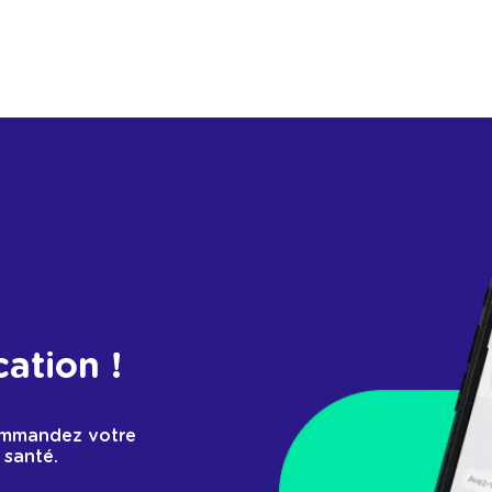
cation !
ommandez votre
 santé.