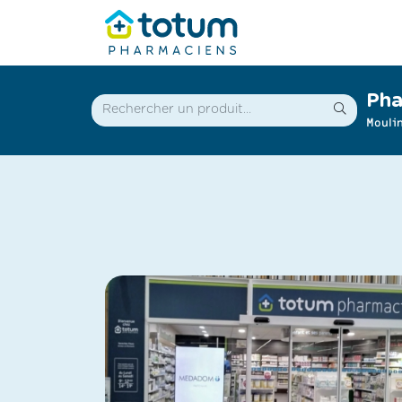
Pha
Mouli