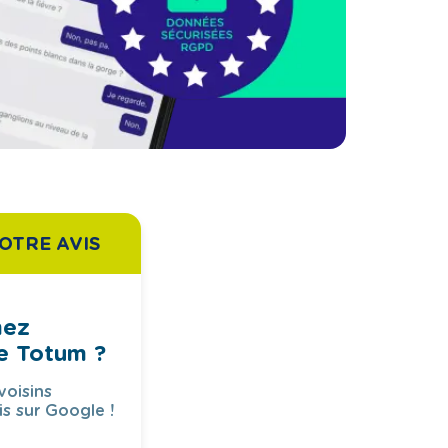
OTRE AVIS
mez
e Totum ?
voisins
is sur Google !