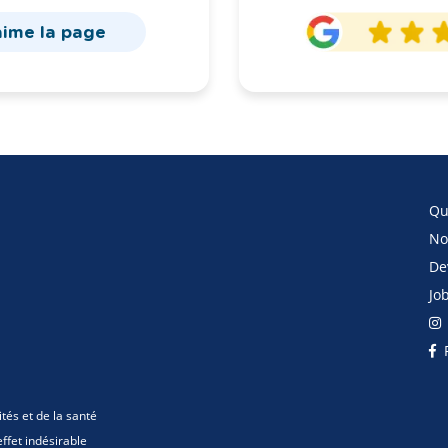
aime la page
Qu
No
De
Jo
F
ités et de la santé
ffet indésirable