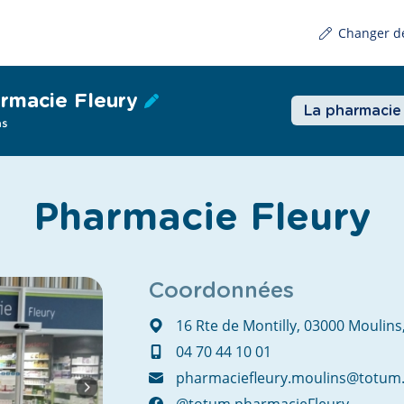
Changer d
rmacie Fleury
La pharmacie
ns
Pharmacie Fleury
Coordonnées
16 Rte de Montilly, 03000 Moulins
04 70 44 10 01
pharmaciefleury.moulins@totum.
@totum.pharmacieFleury