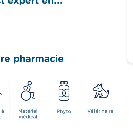
 expert en...
tre pharmacie
 à
Matériel
Vétérinaire
Phyto
e
médical