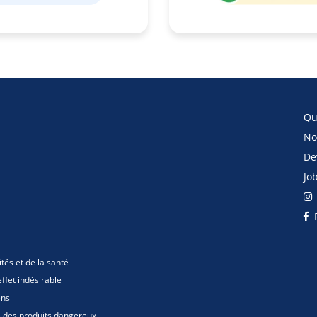
Qu
No
De
Jo
F
ités et de la santé
ffet indésirable
ens
s des produits dangereux