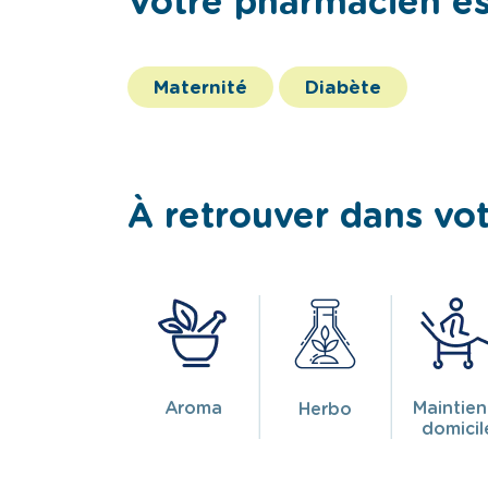
Votre pharmacien est
Maternité
Diabète
À retrouver dans vo
Aroma
Maintien
Herbo
domicil