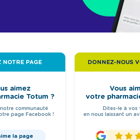
Z NOTRE PAGE
DONNEZ-NOUS V
us aimez
Vous ai
armacie Totum ?
votre pharmaci
 notre communauté
Dites-le à vos 
otre page Facebook !
en nous laissant un av
aime la page