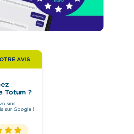
OTRE AVIS
mez
e Totum ?
voisins
is sur Google !