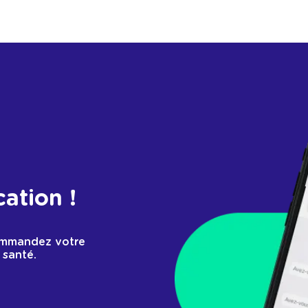
cation !
ommandez votre
 santé.