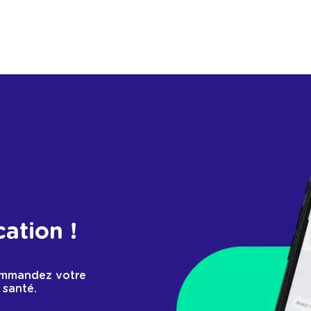
cation !
ommandez votre
 santé.