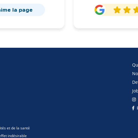
aime la page
Qu
No
De
Jo
F
ités et de la santé
ffet indésirable