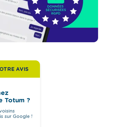
OTRE AVIS
mez
e Totum ?
voisins
is sur Google !